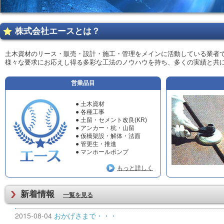
株式会社エースとは？
土木資材のリース・販売・設計・施工・管理をメインに活動している業者で
様々な要求にお応えし得る多彩な工法のノウハウを持ち、多くの実績と共
営業品目
● 土木資材
● 各種工事
● 土留・セメント改良(KR)
● アンカー・杭・山留
● 仮橋架設・解体・法面
● 管更生・推進
● マンホールポンプ
もっと詳しく
新着情報
一覧を見る