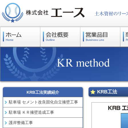
KRB工法
KRB工法実績紹介
駐車場 セメント改良固化自立擁壁工事
駐車場 ＫＲ擁壁造成工事
護岸整備工事