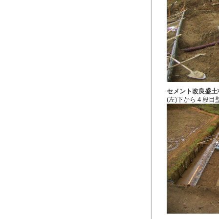
セメント改良盛土
(左)下から４段目